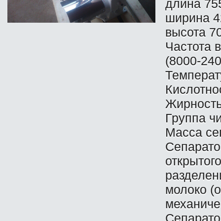
длина 75
ширина 4
высота 7
Частота в
(8000-240
Температ
Кислотнос
Жирность
Группа ч
Масса сеп
Сепарато
открытог
разделен
молоко (о
механиче
Сепарато